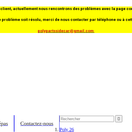
client, actuellement nous rencontrons des problèmes avec la page co
e problème soit résolu, merci de nous contacter par téléphone ou à cet
polypartssidecar@gmail.com

épas
Contactez-nous
Poly 26