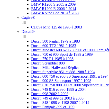
BMW R1200 S 2005 à 2009
BMW R1200 R 2006 à 2014
BMW RNineT de 2014 à 2022
Cagiva®


Cagiva Mito 125 de 1995 à 2003
Ducati®


Ducati 500 Pantah 1979 à 1983
Ducati 600 TT2 1981 à 1983
Ducati Monster 600 620 750 900 et 1000 (1ere gén
Ducati 750 et 900 Sport de 1988 à 1989
Ducati 750 F1 1985 à 1986
Ducati Scrambler 800
Ducati Mike Hailwood Réplica
Ducati Superbike 851 et 888 1988 à 1994
Ducati 600 750 et 900 SS Supersport 1991 à 1994
Ducati 900 SS Supersport 1997 à 1998
Ducati 620 750 800 900 et 1000 Supersport IE 19
Ducati 748 916 et 996 1998 à 2004
Ducati 998 2002 à 2003
Ducati 749 et 999 de 2003 à 2006
Ducati 848 1098 et 1198 2007 à 2014
Ducati Panigale 899 et 1199