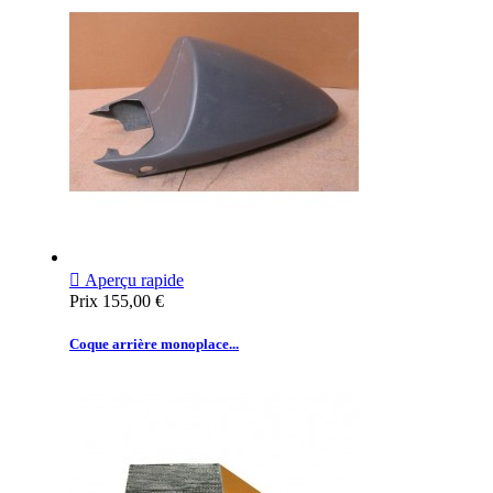

Aperçu rapide
Prix
155,00 €
Coque arrière monoplace...