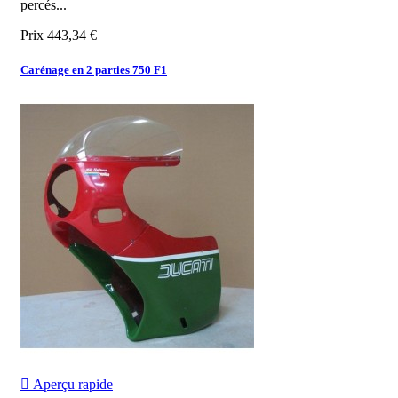
percés...
Prix
443,34 €
Carénage en 2 parties 750 F1

Aperçu rapide