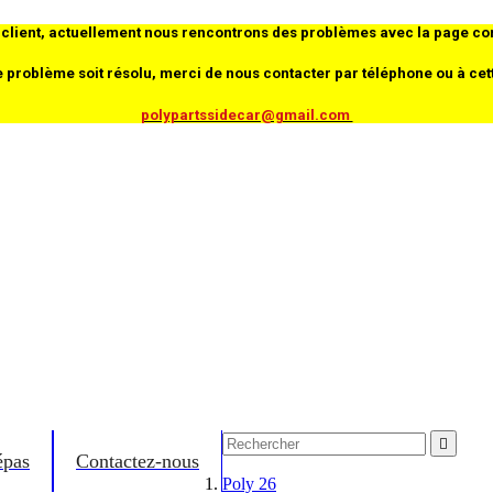
client, actuellement nous rencontrons des problèmes avec la page co
e problème soit résolu, merci de nous contacter par téléphone ou à cet
polypartssidecar@gmail.com

épas
Contactez-nous
Poly 26