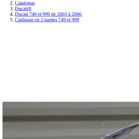
Catalogue
Ducati®
Ducati 749 et 999 de 2003 à 2006
Carénage en 2 parties 749 et 999