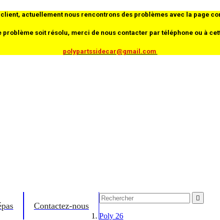
client, actuellement nous rencontrons des problèmes avec la page co
e problème soit résolu, merci de nous contacter par téléphone ou à cet
polypartssidecar@gmail.com

épas
Contactez-nous
Poly 26