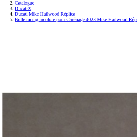
Catalogue
Ducati®
Ducati Mike Hailwood Réplica
Bulle racing incolore pour Carénage 4023 Mike Hailwood Rép