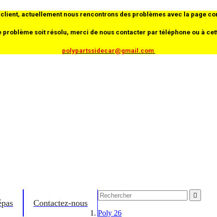
client, actuellement nous rencontrons des problèmes avec la page co
e problème soit résolu, merci de nous contacter par téléphone ou à cet
polypartssidecar@gmail.com

épas
Contactez-nous
Poly 26