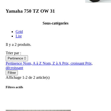
Yamaha 750 TZ OW 31
Sous-catégories
Grid
List
Il y a 2 produits.
Trier par :
Pertinence

Pertinence
Nom, A à Z
Nom, Z à A
Prix, croissant
Prix,
décroissant
Filtrer
Affichage 1-2 de 2 article(s)
Filtres actifs