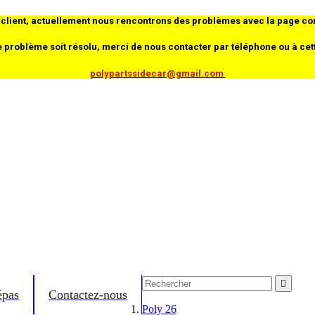
client, actuellement nous rencontrons des problèmes avec la page co
e problème soit résolu, merci de nous contacter par téléphone ou à cet
polypartssidecar@gmail.com

épas
Contactez-nous
Poly 26