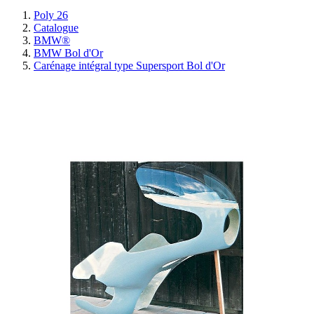
Poly 26
Catalogue
BMW®
BMW Bol d'Or
Carénage intégral type Supersport Bol d'Or