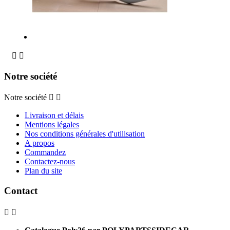


Notre société
Notre société


Livraison et délais
Mentions légales
Nos conditions générales d'utilisation
A propos
Commandez
Contactez-nous
Plan du site
Contact

