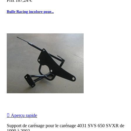
Prix
187,24 €
Bulle Racing incolore pour...

Aperçu rapide
Support de carénage pour le carénage 4031 SVS 650 SVXR de
1999 à 2002...