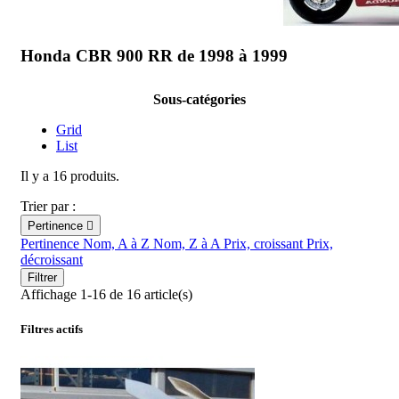
Honda CBR 900 RR de 1998 à 1999
Sous-catégories
Grid
List
Il y a 16 produits.
Trier par :
Pertinence

Pertinence
Nom, A à Z
Nom, Z à A
Prix, croissant
Prix,
décroissant
Filtrer
Affichage 1-16 de 16 article(s)
Filtres actifs