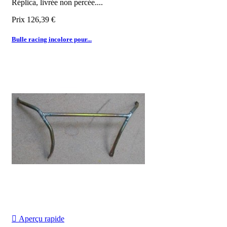
Réplica, livrée non percée.
...
Prix
126,39 €
Bulle racing incolore pour...

Aperçu rapide