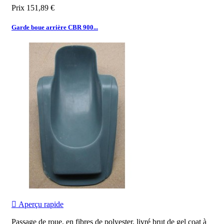
Prix
151,89 €
Garde boue arrière CBR 900...

Aperçu rapide
Passage de roue, en fibres de polyester, livré brut de gel coat à