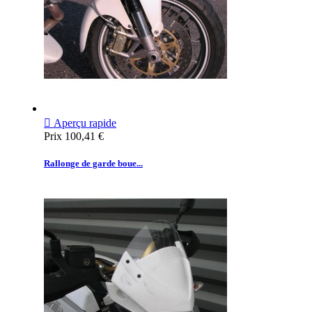

Aperçu rapide
Prix
100,41 €
Rallonge de garde boue...