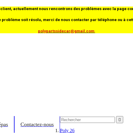
client, actuellement nous rencontrons des problèmes avec la page co
e problème soit résolu, merci de nous contacter par téléphone ou à cet
polypartssidecar@gmail.com

épas
Contactez-nous
Poly 26