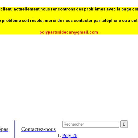
client, actuellement nous rencontrons des problèmes avec la page co
e problème soit résolu, merci de nous contacter par téléphone ou à cet
polypartssidecar@gmail.com

épas
Contactez-nous
Poly 26