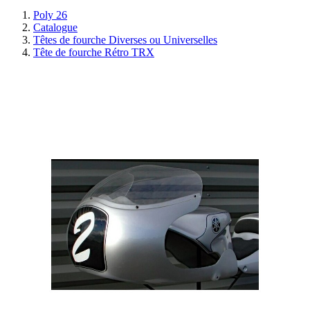
Poly 26
Catalogue
Têtes de fourche Diverses ou Universelles
Tête de fourche Rétro TRX