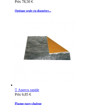
Prix
78,50 €
Optique seule en diamètre...

Aperçu rapide
Prix
6,85 €
Plaque pare-chaleur