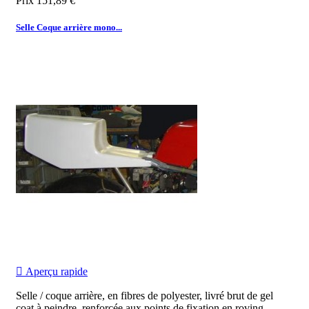
Prix
151,89 €
Selle Coque arrière mono...

Aperçu rapide
Selle / coque arrière, en fibres de polyester, livré brut de gel
coat à peindre, renforcée aux points de fixation en roving,