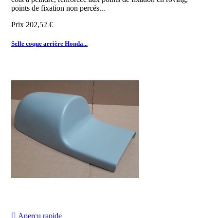
points de fixation non percés...
Prix
202,52 €
Selle coque arrière Honda...

Aperçu rapide