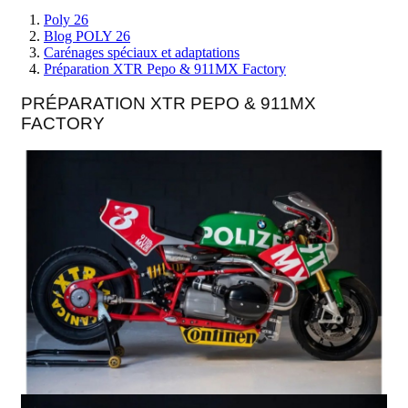
Poly 26
Blog POLY 26
Carénages spéciaux et adaptations
Préparation XTR Pepo & 911MX Factory
PRÉPARATION XTR PEPO & 911MX
FACTORY