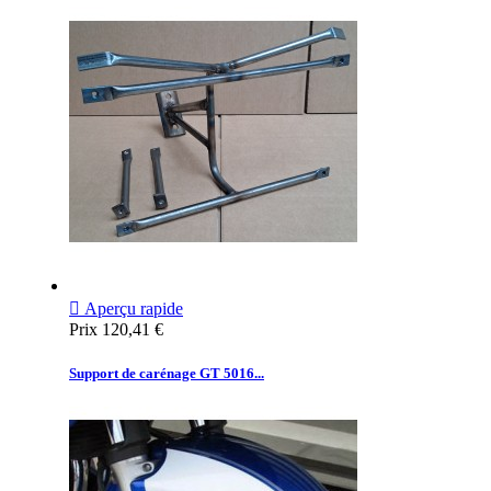

Aperçu rapide
Prix
120,41 €
Support de carénage GT 5016...