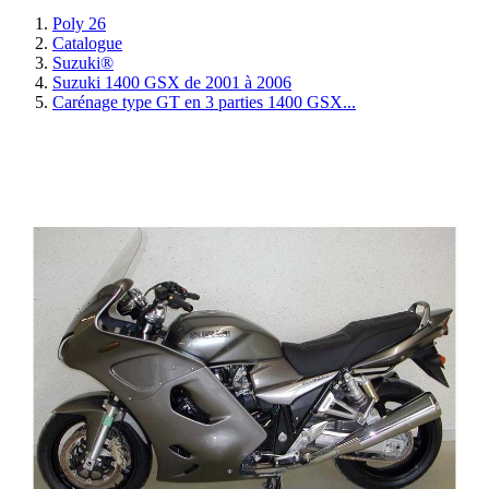
Poly 26
Catalogue
Suzuki®
Suzuki 1400 GSX de 2001 à 2006
Carénage type GT en 3 parties 1400 GSX...