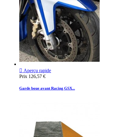

Aperçu rapide
Prix
126,57 €
Garde boue avant Racing GSX...