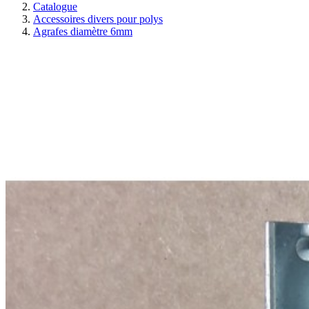
Catalogue
Accessoires divers pour polys
Agrafes diamètre 6mm