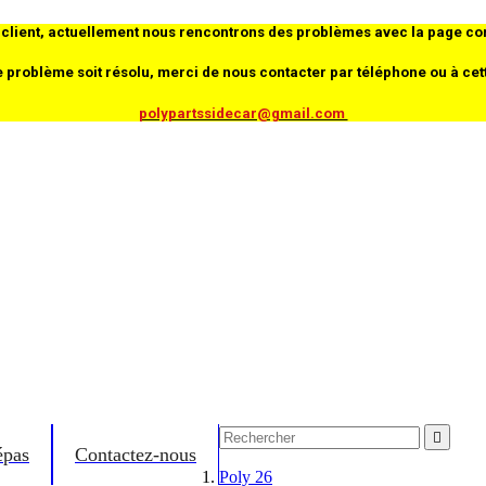
client, actuellement nous rencontrons des problèmes avec la page co
e problème soit résolu, merci de nous contacter par téléphone ou à cet
polypartssidecar@gmail.com

épas
Contactez-nous
Poly 26