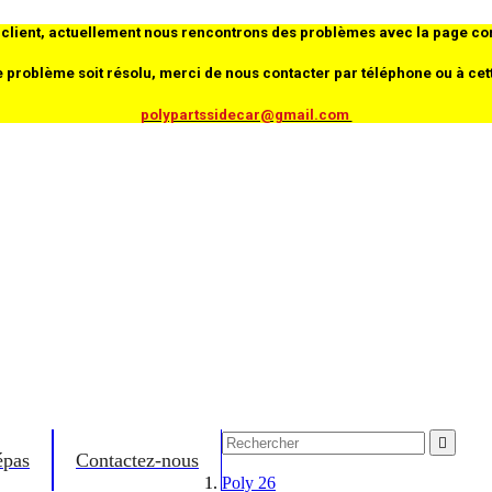
client, actuellement nous rencontrons des problèmes avec la page co
e problème soit résolu, merci de nous contacter par téléphone ou à cet
polypartssidecar@gmail.com

épas
Contactez-nous
Poly 26